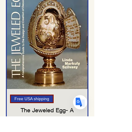
Translate
US
English
FR
French
· Français
DE
German
· Deutsch
ES
Spanish
· Español
Free USA shipping
The Jeweled Egg- A
Comprehensive Guide to
Design & Creation of