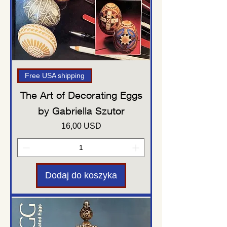
Free USA shipping
The Art of Decorating Eggs
by Gabriella Szutor
Cena
16,00 USD
Dodaj do koszyka