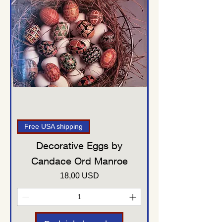
Free USA shipping
Decorative Eggs by
Candace Ord Manroe
Cena
18,00 USD