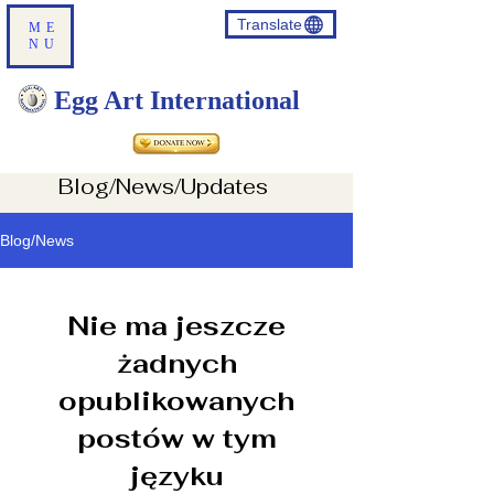
Translate
ME
NU
Egg Art International
Blog/News/Updates
Blog/News
Translate
Nie ma jeszcze
US
English
żadnych
FR
French
· Français
opublikowanych
DE
German
· Deutsch
postów w tym
ES
Spanish
· Español
języku