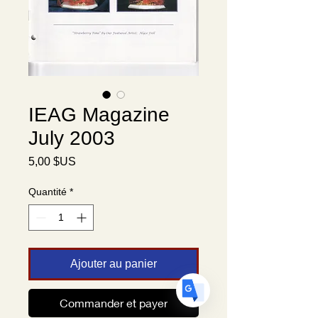
Translate
IEAG Magazine
July 2003
US
English
Prix
5,00 $US
FR
French
· Français
Quantité
*
DE
German
· Deutsch
ES
Spanish
· Español
Ajouter au panier
Commander et payer