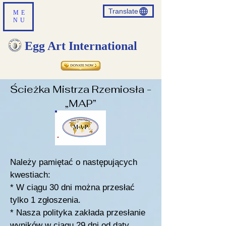
Translate
ME
NU
Egg Art International
Ścieżka Mistrza Rzemiosła -
„MAP”
Należy pamiętać o następujących
kwestiach:
* W ciągu 30 dni można przesłać
tylko 1 zgłoszenia.
* Nasza polityka zakłada przesłanie
wyników w ciągu 29 dni od daty