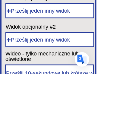
US
English
Prześlij jeden inny widok
FR
French
· Français
DE
German
· Deutsch
Widok opcjonalny #2
ES
Spanish
· Español
Prześlij jeden inny widok
Wideo - tylko mechaniczne lub
oświetlone
Prześlij 10-sekundowe lub krótsze wideo
Upload supported file (Max 15MB)
TYLKO PYSANKY FOLK I PYSANKY
DIASPORA
Prześlij kopię oryginalnych symboli, które replikujesz