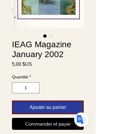
Translate
IEAG Magazine
January 2002
US
Prix
English
5,00 $US
FR
French
· Français
Quantité
*
DE
German
· Deutsch
ES
Spanish
· Español
Ajouter au panier
Commander et payer