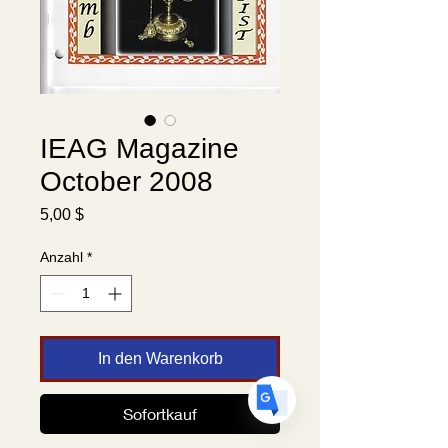
Translate
IEAG Magazine
October 2008
US
Preis
English
5,00 $
FR
French
· Français
Anzahl
*
DE
German
· Deutsch
ES
Spanish
· Español
In den Warenkorb
Sofortkauf